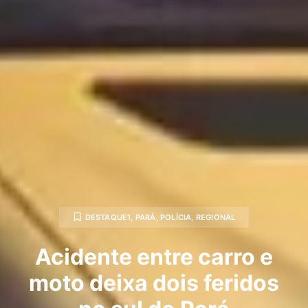
DESTAQUE1
,
PARÁ
,
POLÍCIA
,
REGIONAL
Acidente entre carro e
moto deixa dois feridos