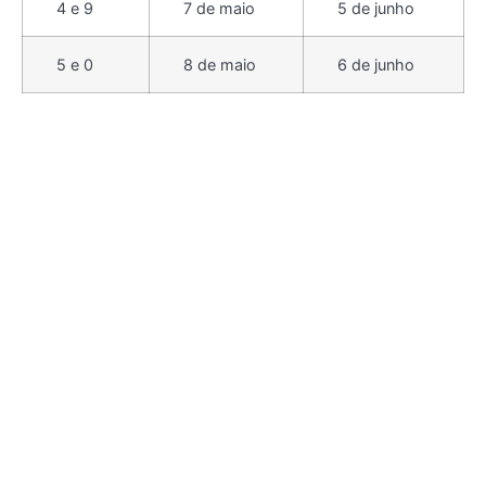
4 e 9
7 de maio
5 de junho
5 e 0
8 de maio
6 de junho
Conforme os dados mais recentes do INSS, de
fevereiro, 28,68 milhões de pessoas, cerca de 70,5%
do total dos segurados do INSS, ganham até um
salário mínimo por mês (R$ 1.518) e 11,98 milhões de
beneficiários recebem acima do piso nacional. Desse
total, 10,6 mil ganham o teto da Previdência Social,
de R$ 8.157,41.
A maioria dos aposentados e pensionistas receberá
50% do décimo terceiro na primeira parcela. A
exceção é para quem passou a receber o benefício
depois de janeiro e terá o valor calculado