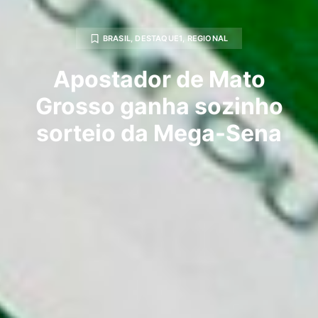
BRASIL
,
DESTAQUE1
,
REGIONAL
Apostador de Mato
Grosso ganha sozinho
sorteio da Mega-Sena