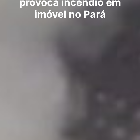
provoca incêndio em
imóvel no Pará