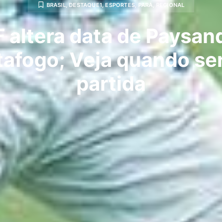
BRASIL
,
DESTAQUE1
,
ESPORTES
,
PARÁ
,
REGIONAL
 altera data de Paysan
tafogo; Veja quando ser
partida