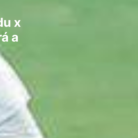
du x
á a