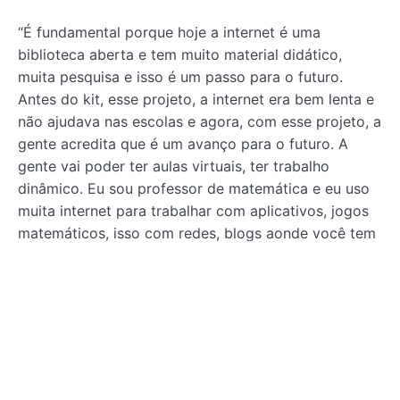
“É fundamental porque hoje a internet é uma
biblioteca aberta e tem muito material didático,
muita pesquisa e isso é um passo para o futuro.
Antes do kit, esse projeto, a internet era bem lenta e
não ajudava nas escolas e agora, com esse projeto, a
gente acredita que é um avanço para o futuro. A
gente vai poder ter aulas virtuais, ter trabalho
dinâmico. Eu sou professor de matemática e eu uso
muita internet para trabalhar com aplicativos, jogos
matemáticos, isso com redes, blogs aonde você tem
uma série de aplicativos que precisam da internet. E
hoje a gente tem uma internet de qualidade dentro
da sala de aula e que só vem contribuir com a
aprendizagem. E isso faz com que o aluno tenha uma
escola mais atrativa. E tudo é fundamental para
trazer o aluno cada vez mais para a escola e
prepará-lo para o futuro”, afirmou o docente.