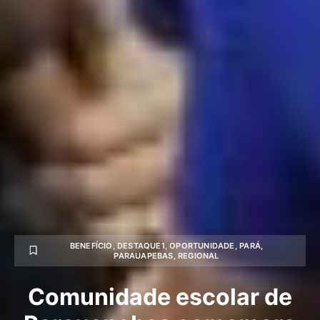
BENEFÍCIO
,
DESTAQUE1
,
OPORTUNIDADE
,
PARÁ
,
PARAUAPEBAS
,
REGIONAL
Comunidade escolar de