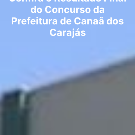
do Concurso da
Prefeitura de Canaã dos
Carajás