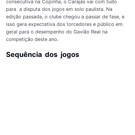
consecutiva na Copinha, o Carajás vai com tudo
para a disputa dos jogos em solo paulista. Na
edição passada, o clube chegou a passar de fase, e
isso gera expectativa dos torcedores e público em
geral para o desempenho do Gavião Real na
competição deste ano.
Sequência dos jogos
De acordo com o regulamento da 56ª Copa São
Paulo de Futebol Júnior, os jogos da primeira fase
serão disputados a partir desta sexta-feira (2) até o
dia 11. A segunda etapa será realizada nos dias 12 e
13 deste mês, e a terceira, em 14 e 15 deste mês. A
quarta fase ocorrerá nos dias 16 e 17, e a quinta, nos
dias 18 e 19. A sexta fase, a semifinal, ocorrerá em 21
e 22 A grande final, marcando a sétima fase, será
disputada no dia 25 deste mês de janeiro, aniversário