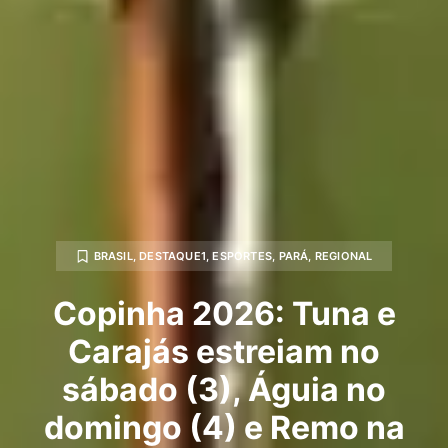
BRASIL
,
DESTAQUE1
,
ESPORTES
,
PARÁ
,
REGIONAL
Copinha 2026: Tuna e
Carajás estreiam no
sábado (3), Águia no
domingo (4) e Remo na