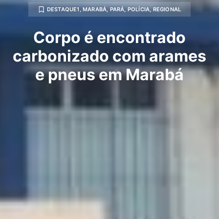
DESTAQUE1
,
MARABÁ
,
PARÁ
,
POLÍCIA
,
REGIONAL
Corpo é encontrado
carbonizado com arames
e pneus em Marabá