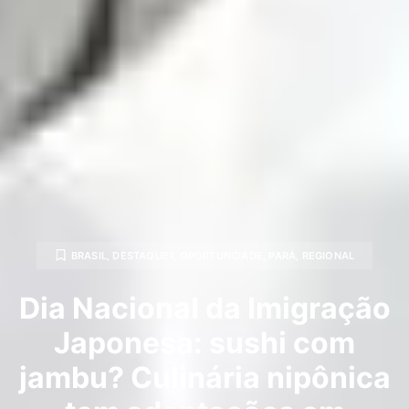
BRASIL
,
DESTAQUE1
,
OPORTUNIDADE
,
PARÁ
,
REGIONAL
Dia Nacional da Imigração
Japonesa: sushi com
jambu? Culinária nipônica