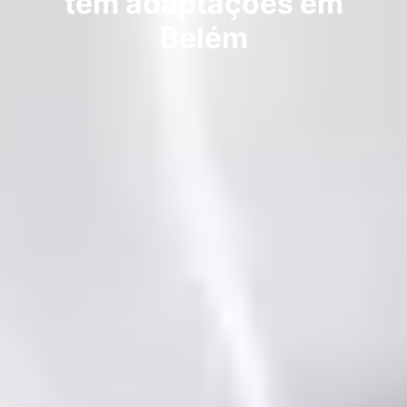
tem adaptações em
Belém