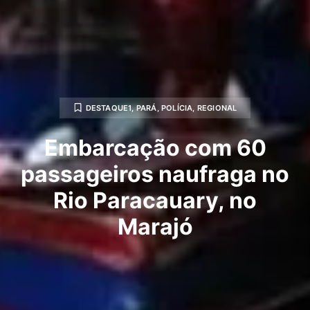
DESTAQUE1
,
PARÁ
,
POLÍCIA
,
REGIONAL
Embarcação com 60
passageiros naufraga no
Rio Paracauary, no
Marajó