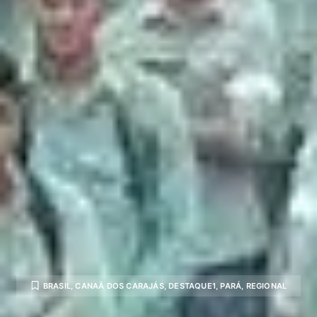
BRASIL
,
CANAÃ DOS CARAJÁS
,
DESTAQUE1
,
PARÁ
,
REGIONAL