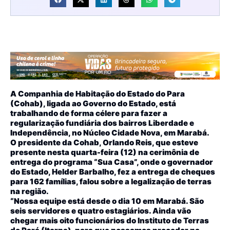
A Companhia de Habitação do Estado do Para
(Cohab), ligada ao Governo do Estado, está
trabalhando de forma célere para fazer a
regularização fundiária dos bairros Liberdade e
Independência, no Núcleo Cidade Nova, em Marabá.
O presidente da Cohab, Orlando Reis, que esteve
presente nesta quarta-feira (12) na cerimônia de
entrega do programa “Sua Casa”, onde o governador
do Estado, Helder Barbalho, fez a entrega de cheques
para 162 famílias, falou sobre a legalização de terras
na região.
“Nossa equipe está desde o dia 10 em Marabá. São
seis servidores e quatro estagiários. Ainda vão
chegar mais oito funcionários do Instituto de Terras