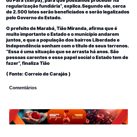
do Pará (Iterpa), para que possamos proceder na
regularização fundiária”, explica.Segundo ele, cerca
de 2.500 lotes serão beneficiados e serão legalizados
pelo Governo do Estado.
O prefeito de Marabá, Tião Miranda, afirma que é
muito importante o Estado e o município andarem
juntos, e que a população dos bairros Liberdade e
Independência sonham com o título de seus terrenos.
“Essa é uma situação que se arrasta há anos. São
pessoas carentes e esse papel social o Estado tem de
fazer”, finaliza Tião
( Fonte: Correio de Carajás )
Comentários