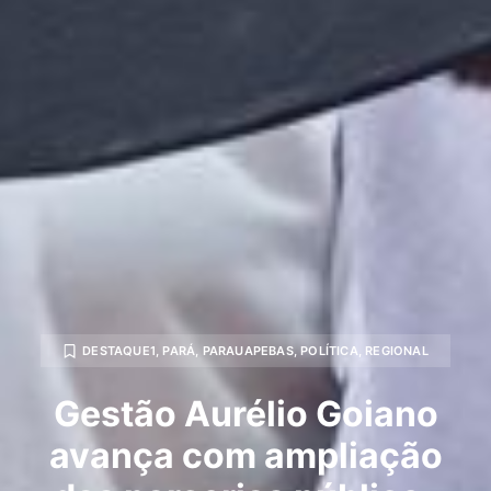
DESTAQUE1
,
PARÁ
,
PARAUAPEBAS
,
POLÍTICA
,
REGIONAL
Gestão Aurélio Goiano
avança com ampliação