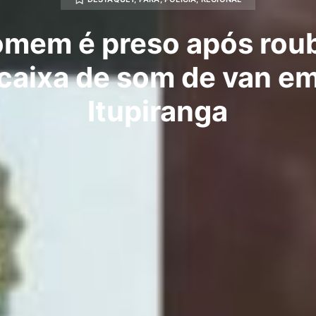
mem é preso após rou
caixa de som de van e
Itupiranga