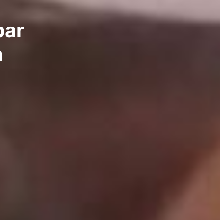
bar
m