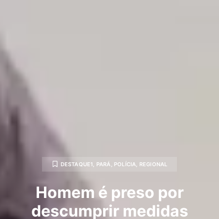
DESTAQUE1
,
PARÁ
,
POLÍCIA
,
REGIONAL
Homem é preso por
descumprir medidas