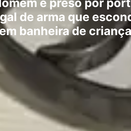
omem é preso por por
egal de arma que escon
em banheira de crianç