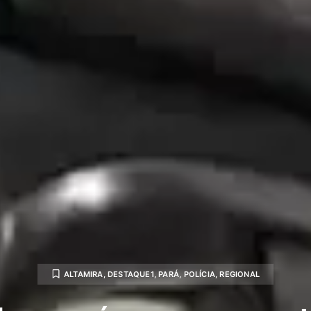
ALTAMIRA
,
DESTAQUE1
,
PARÁ
,
POLÍCIA
,
REGIONAL