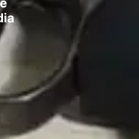
te
dia
a