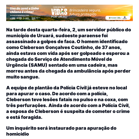
Na tarde desta quarta-feira, 2, um servidor público do
município de Uruará, sudoeste paraense foi
assassinado a golpes de faca. O homem identificado
como Cleberson Gonçalves Coutinho, de 37 anos,
ainda estava com vida após ser golpeado e esperou a
chegada do Serviço de Atendimento Móvel de
Urgência (SAMU) sentado em uma cadeira, mas
morreu antes da chegada da ambulância após perder
muito sangue.
A equipe de plantão da Polícia Civil já esteve no local
para apurar o caso. De acordo com a polícia,
Cleberson teve lesões fatais no pulso e na coxa, com
três perfurações. Ainda de acordo com a Polícia Civil,
a esposa de Cleberson é suspeita de cometer o crime
e está foragida.
Um inquérito será instaurado para apuração do
homicídio