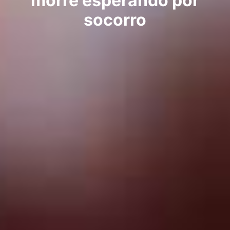
morre esperando por
socorro