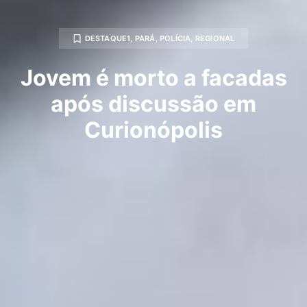
DESTAQUE1
,
PARÁ
,
POLÍCIA
,
REGIONAL
Jovem é morto a facadas
após discussão em
Curionópolis