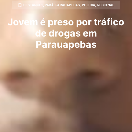
DESTAQUE1
,
PARÁ
,
PARAUAPEBAS
,
POLÍCIA
,
REGIONAL
Jovem é preso por tráfico
de drogas em
Parauapebas