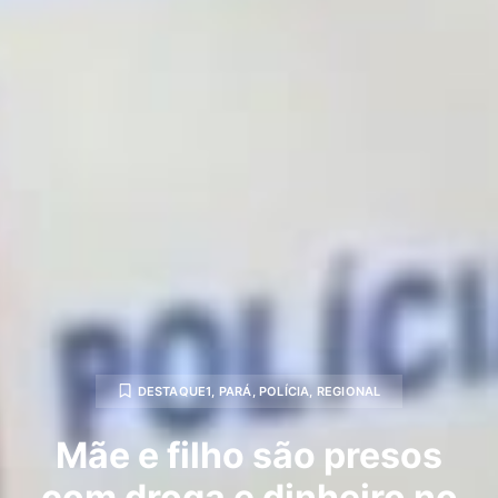
DESTAQUE1
,
PARÁ
,
POLÍCIA
,
REGIONAL
Mãe e filho são presos
com droga e dinheiro no