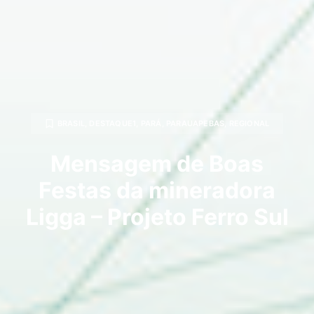
BRASIL
,
DESTAQUE1
,
PARÁ
,
PARAUAPEBAS
,
REGIONAL
Mensagem de Boas
Festas da mineradora
Ligga – Projeto Ferro Sul