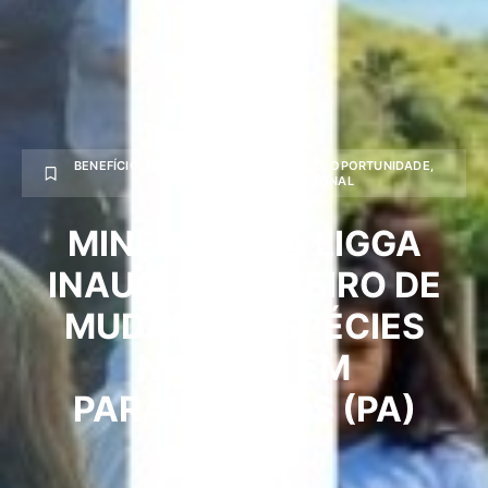
BENEFÍCIO
,
BRASIL
,
DESTAQUE1
,
MUNDO
,
OPORTUNIDADE
,
PARÁ
,
PARAUAPEBAS
,
REGIONAL
MINERADORA LIGGA
INAUGURA VIVEIRO DE
MUDAS DE ESPÉCIES
NATIVAS EM
PARAUAPEBAS (PA)