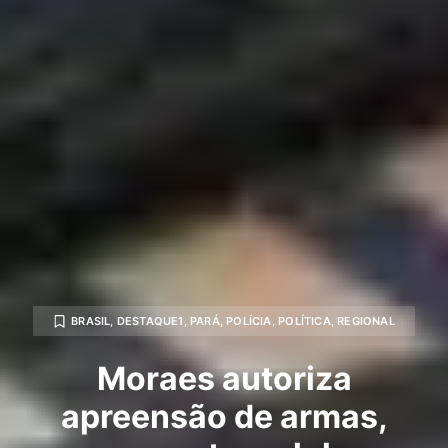
BRASIL
,
DESTAQUE1
,
PARÁ
,
POLÍCIA
,
POLÍTICA
,
REGIONAL
Moraes autoriza
apreensão de armas,