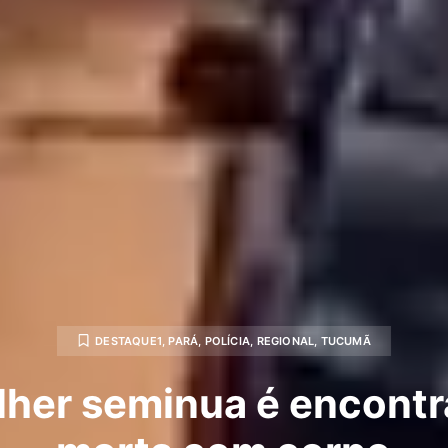
DESTAQUE1
,
PARÁ
,
POLÍCIA
,
REGIONAL
,
TUCUMÃ
her seminua é encont