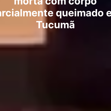
morta com corpo
arcialmente queimado 
Tucumã