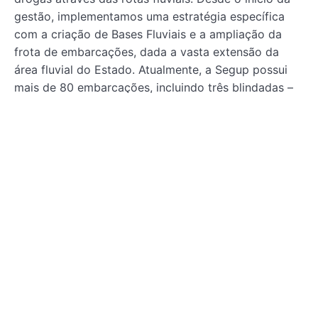
gestão, implementamos uma estratégia específica
com a criação de Bases Fluviais e a ampliação da
frota de embarcações, dada a vasta extensão da
área fluvial do Estado. Atualmente, a Segup possui
mais de 80 embarcações, incluindo três blindadas –
um avanço notável em relação aos anos anteriores. A
inauguração da primeira Base Fluvial ‘Antônio Lemos’
em Breves foi um marco, atuando eficazmente na
interceptação de embarcações vindas do Amazonas
e do Amapá e resultando em várias apreensões”,
salientou o gestor.
A próxima prevista é a instalação da Base “Candiru”,
na região de Óbidos, em uma das principais rotas de
tráfico de drogas no território Paraense. A obra
conta com o investimento de mais de R$8.265,49.