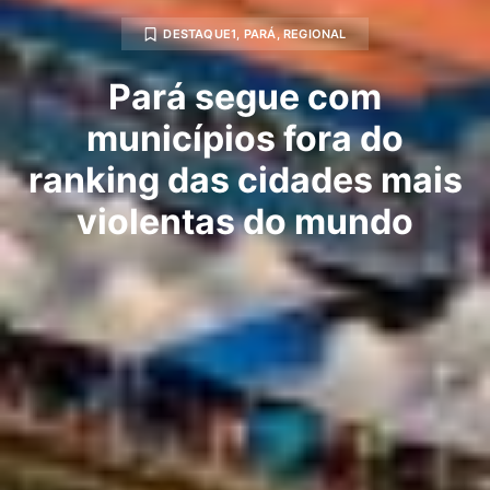
DESTAQUE1
,
PARÁ
,
REGIONAL
Pará segue com
municípios fora do
ranking das cidades mais
violentas do mundo