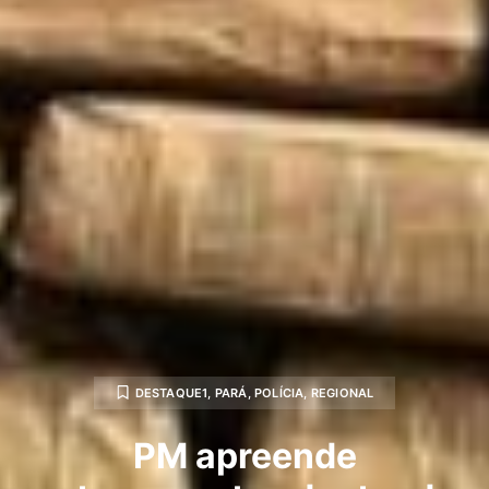
DESTAQUE1
,
PARÁ
,
POLÍCIA
,
REGIONAL
PM apreende