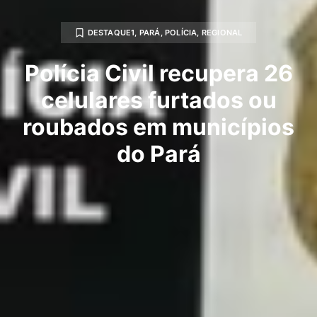
DESTAQUE1
,
PARÁ
,
POLÍCIA
,
REGIONAL
Polícia Civil recupera 26
celulares furtados ou
roubados em municípios
do Pará