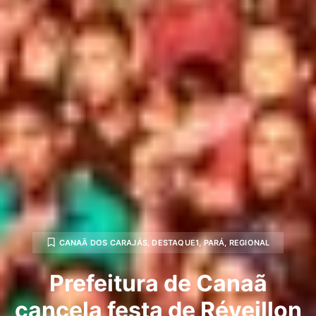
CANAÃ DOS CARAJÁS
,
DESTAQUE1
,
PARÁ
,
REGIONAL
Prefeitura de Canaã
cancela festa de Réveillon