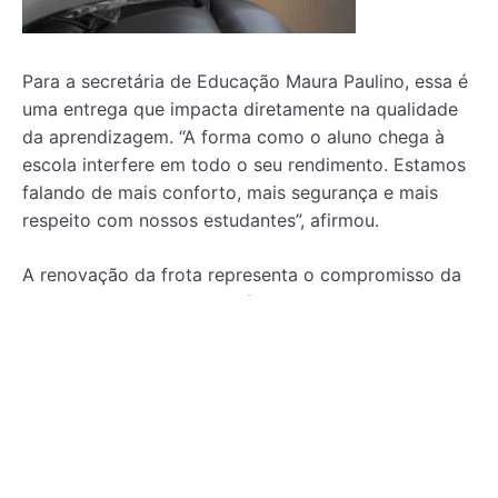
Para a secretária de Educação Maura Paulino, essa é
uma entrega que impacta diretamente na qualidade
da aprendizagem. “A forma como o aluno chega à
escola interfere em todo o seu rendimento. Estamos
falando de mais conforto, mais segurança e mais
respeito com nossos estudantes”, afirmou.
A renovação da frota representa o compromisso da
gestão com a educação pública e com o direito de
todos os alunos acessarem a escola com dignidade,
seja na cidade ou na zona rural. Além disso, também
reflete o compromisso e valorização das empresas
locais, visto que o Consórcio Aliança, que ganhou o
processo é formado exclusivamente por empresas
de Parauapebas.