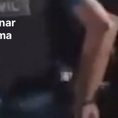
nar
ama