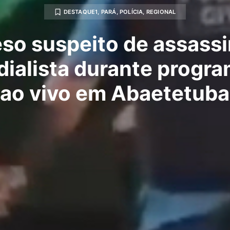
DESTAQUE1
,
PARÁ
,
POLÍCIA
,
REGIONAL
eso suspeito de assassi
dialista durante progr
ao vivo em Abaetetuba