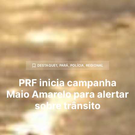
DESTAQUE1
,
PARÁ
,
POLÍCIA
,
REGIONAL
PRF inicia campanha
Maio Amarelo para alertar
sobre trânsito