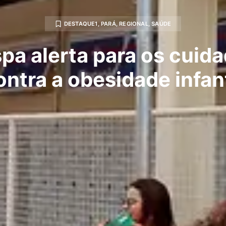
DESTAQUE1
,
PARÁ
,
REGIONAL
,
SAÚDE
pa alerta para os cuid
ontra a obesidade infant