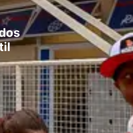
ados
il