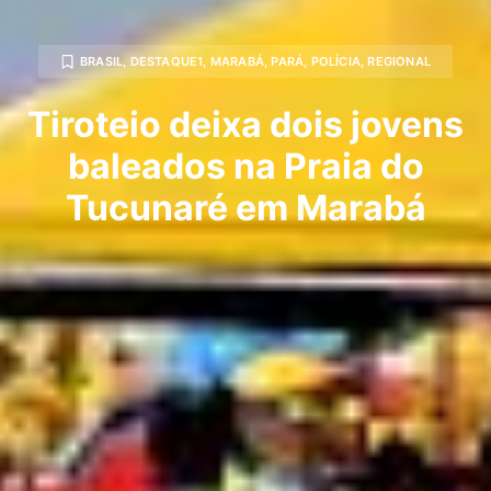
BRASIL
,
DESTAQUE1
,
MARABÁ
,
PARÁ
,
POLÍCIA
,
REGIONAL
Tiroteio deixa dois jovens
baleados na Praia do
Tucunaré em Marabá