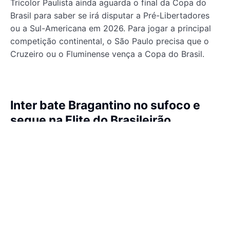
Tricolor Paulista ainda aguarda o final da Copa do
Brasil para saber se irá disputar a Pré-Libertadores
ou a Sul-Americana em 2026. Para jogar a principal
competição continental, o São Paulo precisa que o
Cruzeiro ou o Fluminense vença a Copa do Brasil.
Inter bate Bragantino no sufoco e
segue na Elite do Brasileirão
O Internacional venceu o Bragantino por 3 a 1 no
Estádio Beira-Rio, em Porto Alegre, na tarde deste
domingo, pela 38ª rodada do Brasileirão 2025. Dessa
forma, jogará a Série A do Nacional em 2026. O
Colorado fechou o torneio com 44 pontos, na 16ª
posição. Além da vitória do Inter, o clube de Porto
Alegre precisou contar com a vitória do Palmeiras