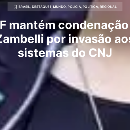
BRASIL
,
DESTAQUE1
,
MUNDO
,
POLÍCIA
,
POLÍTICA
,
REGIONAL
F mantém condenação
Zambelli por invasão ao
sistemas do CNJ